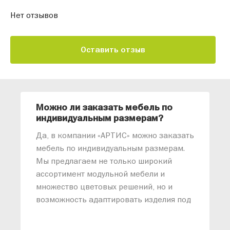
Нет отзывов
Оставить отзыв
Можно ли заказать мебель по
О
индивидуальным размерам?
м
«
Да, в компании «АРТИС» можно заказать
М
мебель по индивидуальным размерам.
п
Мы предлагаем не только широкий
м
ассортимент модульной мебели и
о
множество цветовых решений, но и
возможность адаптировать изделия под
ваши конкретные требования. Наши
специалисты помогут разработать