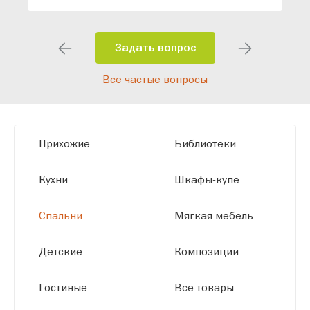
индивидуальный проект, учитывая
особенности планировки вашего
помещения и личные пожелания.
Задать вопрос
Благодаря современному
Все частые вопросы
высокотехнологичному оборудованию
мы можем производить мебель по
заданным параметрам, обеспечивая
высокое качество и точное соответствие
Прихожие
Библиотеки
размерам.
Кухни
Шкафы-купе
Спальни
Мягкая мебель
Детские
Композиции
Гостиные
Все товары