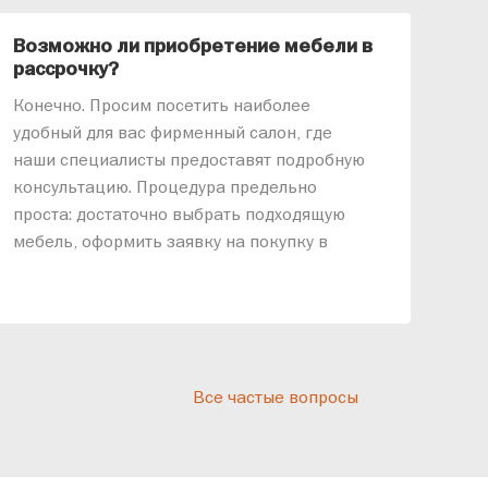
Возможно ли приобретение мебели в
Ка
рассрочку?
«АР
Конечно. Просим посетить наиболее
меб
удобный для вас фирменный салон, где
озв
наши специалисты предоставят подробную
ник
консультацию. Процедура предельно
так
проста: достаточно выбрать подходящую
спр
мебель, оформить заявку на покупку в
выс
рассрочку и подписать договор.
дос
реп
отн
раз
дис
Все частые вопросы
кот
«Ди