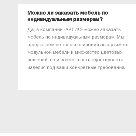
Можно ли заказать мебель по
индивидуальным размерам?
Да, в компании «АРТИС» можно заказать
мебель по индивидуальным размерам. Мы
предлагаем не только широкий ассортимент
модульной мебели и множество цветовых
решений, но и возможность адаптировать
изделия под ваши конкретные требования.
Наши специалисты помогут разработать
индивидуальный проект, учитывая
особенности планировки вашего
помещения и личные пожелания. Благодаря
современному высокотехнологичному
оборудованию мы можем производить
мебель по заданным параметрам,
обеспечивая высокое качество и точное
соответствие размерам.