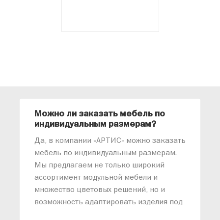
Можно ли заказать мебель по
О
индивидуальным размерам?
м
«
Да, в компании «АРТИС» можно заказать
М
мебель по индивидуальным размерам.
п
Мы предлагаем не только широкий
м
ассортимент модульной мебели и
о
множество цветовых решений, но и
возможность адаптировать изделия под
ваши конкретные требования. Наши