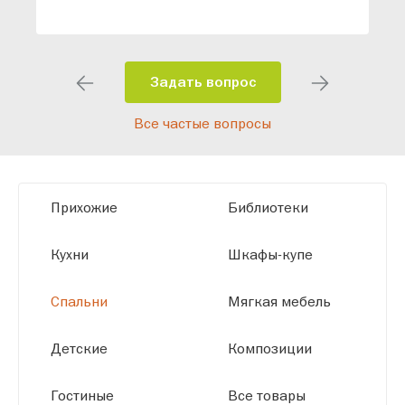
специалисты помогут разработать
индивидуальный проект, учитывая
особенности планировки вашего
помещения и личные пожелания.
Задать вопрос
Благодаря современному
Все частые вопросы
высокотехнологичному оборудованию
мы можем производить мебель по
заданным параметрам, обеспечивая
высокое качество и точное соответствие
Прихожие
Библиотеки
размерам.
Кухни
Шкафы-купе
Спальни
Мягкая мебель
Детские
Композиции
Гостиные
Все товары