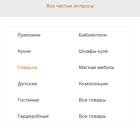
Все частые вопросы
высокотехнологичному оборудованию
мы можем производить мебель по
заданным параметрам, обеспечивая
высокое качество и точное соответствие
Прихожие
Библиотеки
размерам.
Кухни
Шкафы-купе
Спальни
Мягкая мебель
Детские
Композиции
Гостиные
Все товары
Гардеробные
Все товары