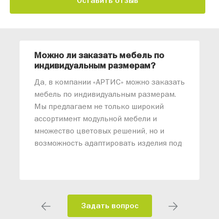
Оставить отзыв
Можно ли заказать мебель по
О
индивидуальным размерам?
м
«
Да, в компании «АРТИС» можно заказать
М
мебель по индивидуальным размерам.
п
Мы предлагаем не только широкий
м
ассортимент модульной мебели и
о
множество цветовых решений, но и
возможность адаптировать изделия под
ваши конкретные требования. Наши
специалисты помогут разработать
индивидуальный проект, учитывая
особенности планировки вашего
помещения и личные пожелания.
Задать вопрос
Благодаря современному