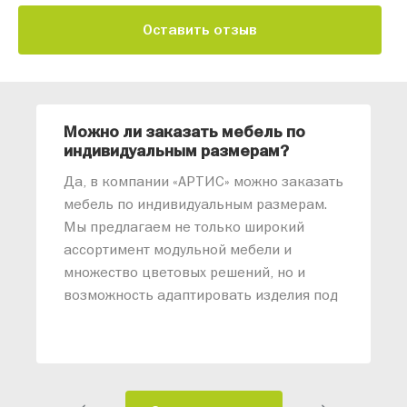
Оставить отзыв
Можно ли заказать мебель по
О
индивидуальным размерам?
м
«
Да, в компании «АРТИС» можно заказать
М
мебель по индивидуальным размерам.
п
Мы предлагаем не только широкий
м
ассортимент модульной мебели и
о
множество цветовых решений, но и
возможность адаптировать изделия под
ваши конкретные требования. Наши
специалисты помогут разработать
индивидуальный проект, учитывая
особенности планировки вашего