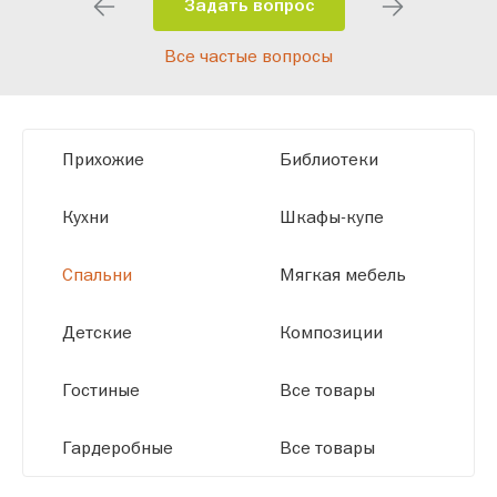
помещения и личные пожелания.
Задать вопрос
Благодаря современному
Все частые вопросы
высокотехнологичному оборудованию
мы можем производить мебель по
заданным параметрам, обеспечивая
высокое качество и точное соответствие
Прихожие
Библиотеки
размерам.
Кухни
Шкафы-купе
Спальни
Мягкая мебель
Детские
Композиции
Гостиные
Все товары
Гардеробные
Все товары