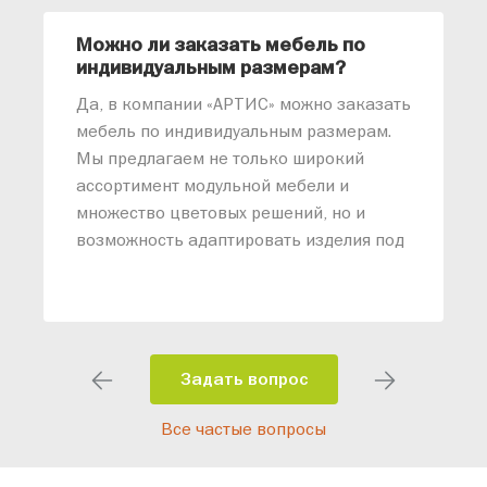
Можно ли заказать мебель по
О
индивидуальным размерам?
м
«
Да, в компании «АРТИС» можно заказать
М
мебель по индивидуальным размерам.
п
Мы предлагаем не только широкий
м
ассортимент модульной мебели и
о
множество цветовых решений, но и
возможность адаптировать изделия под
ваши конкретные требования. Наши
специалисты помогут разработать
индивидуальный проект, учитывая
особенности планировки вашего
помещения и личные пожелания.
Задать вопрос
Благодаря современному
Все частые вопросы
высокотехнологичному оборудованию
мы можем производить мебель по
заданным параметрам, обеспечивая