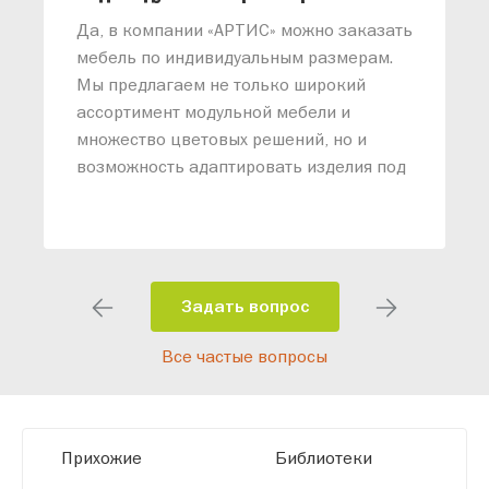
«
Да, в компании «АРТИС» можно заказать
М
мебель по индивидуальным размерам.
п
Мы предлагаем не только широкий
м
ассортимент модульной мебели и
о
множество цветовых решений, но и
возможность адаптировать изделия под
ваши конкретные требования. Наши
специалисты помогут разработать
индивидуальный проект, учитывая
особенности планировки вашего
помещения и личные пожелания.
Задать вопрос
Благодаря современному
Все частые вопросы
высокотехнологичному оборудованию
мы можем производить мебель по
заданным параметрам, обеспечивая
высокое качество и точное соответствие
Прихожие
Библиотеки
размерам.