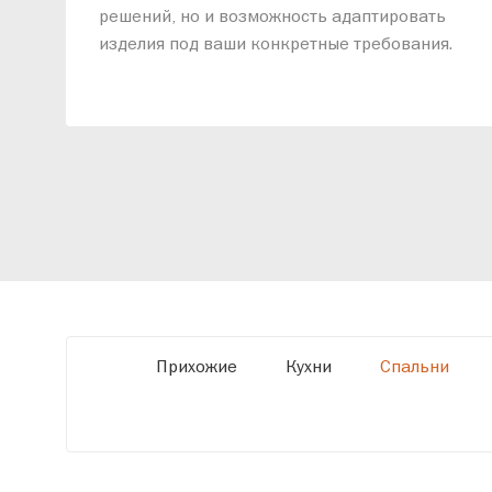
решений, но и возможность адаптировать
изделия под ваши конкретные требования.
Наши специалисты помогут разработать
индивидуальный проект, учитывая
особенности планировки вашего
помещения и личные пожелания. Благодаря
современному высокотехнологичному
оборудованию мы можем производить
мебель по заданным параметрам,
обеспечивая высокое качество и точное
соответствие размерам.
Прихожие
Кухни
Спальни