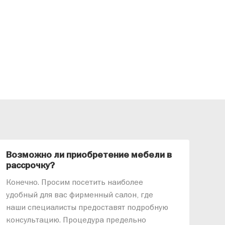
Возможно ли приобретение мебели в
Ка
рассрочку?
«АР
Конечно. Просим посетить наиболее
меб
удобный для вас фирменный салон, где
озв
наши специалисты предоставят подробную
ник
консультацию. Процедура предельно
так