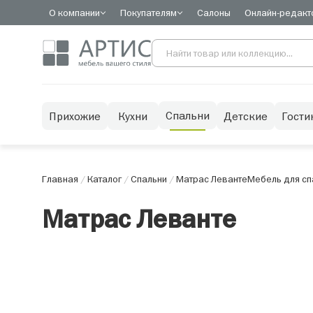
О компании
Покупателям
Салоны
Онлайн-редакт
Спальни
Прихожие
Кухни
Детские
Гости
Главная
/
Каталог
/
Спальни
/
Матрас Леванте
Мебель для сп
Матрас Леванте