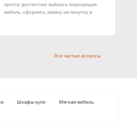
проста: достаточно выбрать подходящую
спр
мебель, оформить заявку на покупку в
выс
рассрочку и подписать договор.
дос
реп
отн
раз
дис
Все частые вопросы
кот
«Ди
ки
Шкафы-купе
Мягкая мебель