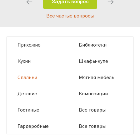
помещения и личные пожелания.
Задать вопрос
Благодаря современному
Все частые вопросы
высокотехнологичному оборудованию
мы можем производить мебель по
заданным параметрам, обеспечивая
высокое качество и точное соответствие
Прихожие
Библиотеки
размерам.
Кухни
Шкафы-купе
Спальни
Мягкая мебель
Детские
Композиции
Гостиные
Все товары
Гардеробные
Все товары