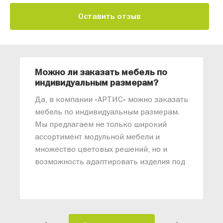
Оставить отзыв
Можно ли заказать мебель по
О
индивидуальным размерам?
м
«
Да, в компании «АРТИС» можно заказать
М
мебель по индивидуальным размерам.
п
Мы предлагаем не только широкий
м
ассортимент модульной мебели и
о
множество цветовых решений, но и
возможность адаптировать изделия под
ваши конкретные требования. Наши
специалисты помогут разработать
индивидуальный проект, учитывая
особенности планировки вашего