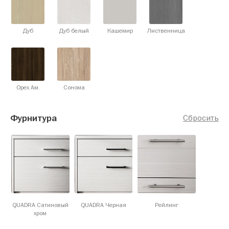
Дуб
Дуб белый
Кашемир
Лиственница
Орех Ам.
Сонома
Фурнитура
Сбросить
QUADRA Сатиновый
QUADRA Черная
Рейлинг
хром