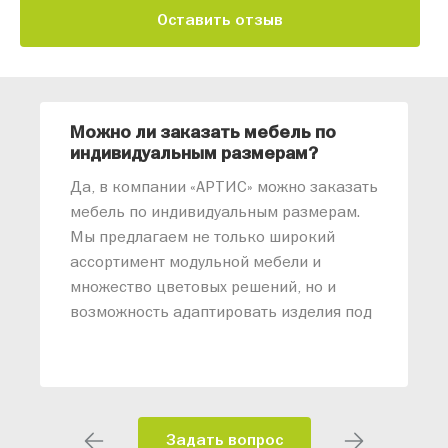
Оставить отзыв
Можно ли заказать мебель по
О
индивидуальным размерам?
м
«
Да, в компании «АРТИС» можно заказать
М
мебель по индивидуальным размерам.
п
Мы предлагаем не только широкий
м
ассортимент модульной мебели и
о
множество цветовых решений, но и
возможность адаптировать изделия под
ваши конкретные требования. Наши
специалисты помогут разработать
индивидуальный проект, учитывая
особенности планировки вашего
помещения и личные пожелания.
Задать вопрос