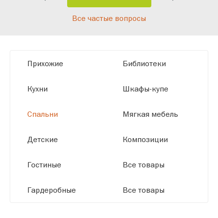
Благодаря современному
Все частые вопросы
высокотехнологичному оборудованию
мы можем производить мебель по
заданным параметрам, обеспечивая
высокое качество и точное соответствие
Прихожие
Библиотеки
размерам.
Кухни
Шкафы-купе
Спальни
Мягкая мебель
Детские
Композиции
Гостиные
Все товары
Гардеробные
Все товары