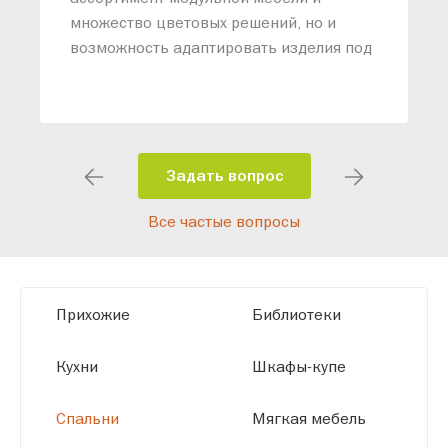
о
множество цветовых решений, но и
возможность адаптировать изделия под
ваши конкретные требования. Наши
специалисты помогут разработать
индивидуальный проект, учитывая
особенности планировки вашего
помещения и личные пожелания.
Задать вопрос
Благодаря современному
Все частые вопросы
высокотехнологичному оборудованию
мы можем производить мебель по
заданным параметрам, обеспечивая
высокое качество и точное соответствие
Прихожие
Библиотеки
размерам.
Кухни
Шкафы-купе
Спальни
Мягкая мебель