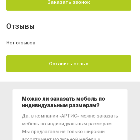
Заказать звонок
Отзывы
Нет отзывов
Оставить отзыв
Можно ли заказать мебель по
О
индивидуальным размерам?
м
«
Да, в компании «АРТИС» можно заказать
М
мебель по индивидуальным размерам.
п
Мы предлагаем не только широкий
м
ассортимент модульной мебели и