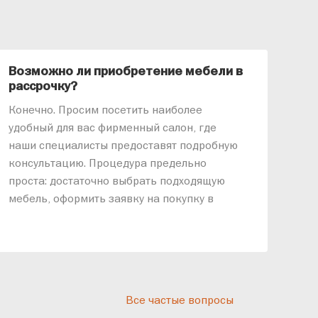
Возможно ли приобретение мебели в
Ка
рассрочку?
«АР
Конечно. Просим посетить наиболее
меб
удобный для вас фирменный салон, где
озв
наши специалисты предоставят подробную
ник
консультацию. Процедура предельно
так
проста: достаточно выбрать подходящую
спр
мебель, оформить заявку на покупку в
выс
рассрочку и подписать договор.
дос
реп
отн
раз
дис
Все частые вопросы
кот