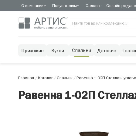
О компании
Покупателям
Салоны
Онлайн-редакт
Спальни
Прихожие
Кухни
Детские
Гости
Главная
/
Каталог
/
Спальни
/
Равенна 1-02П Стеллаж углов
Равенна 1-02П Стелла