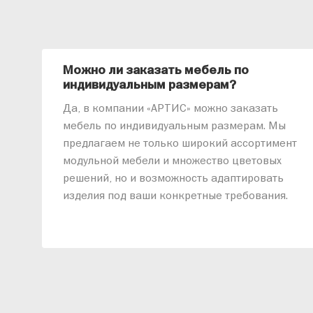
Можно ли заказать мебель по
индивидуальным размерам?
Да, в компании «АРТИС» можно заказать
мебель по индивидуальным размерам. Мы
предлагаем не только широкий ассортимент
модульной мебели и множество цветовых
решений, но и возможность адаптировать
изделия под ваши конкретные требования.
Наши специалисты помогут разработать
индивидуальный проект, учитывая
особенности планировки вашего
помещения и личные пожелания. Благодаря
современному высокотехнологичному
оборудованию мы можем производить