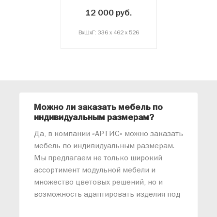
12 000 руб.
ВxШxГ: 336 x 462 x 526
Можно ли заказать мебель по
О
индивидуальным размерам?
м
«
Да, в компании «АРТИС» можно заказать
М
мебель по индивидуальным размерам.
п
Мы предлагаем не только широкий
м
ассортимент модульной мебели и
о
множество цветовых решений, но и
возможность адаптировать изделия под
ваши конкретные требования. Наши