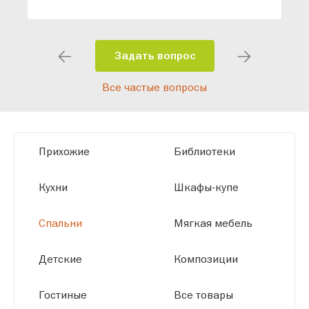
специалисты помогут разработать
индивидуальный проект, учитывая
особенности планировки вашего
помещения и личные пожелания.
Задать вопрос
Благодаря современному
Все частые вопросы
высокотехнологичному оборудованию
мы можем производить мебель по
заданным параметрам, обеспечивая
высокое качество и точное соответствие
Прихожие
Библиотеки
размерам.
Кухни
Шкафы-купе
Спальни
Мягкая мебель
Детские
Композиции
Гостиные
Все товары