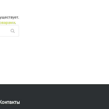
уществует.
оварами
.
Контакты