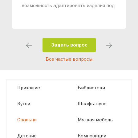
возможность адаптировать изделия под
ваши конкретные требования. Наши
специалисты помогут разработать
индивидуальный проект, учитывая
особенности планировки вашего
помещения и личные пожелания.
Задать вопрос
Благодаря современному
Все частые вопросы
высокотехнологичному оборудованию
мы можем производить мебель по
заданным параметрам, обеспечивая
высокое качество и точное соответствие
Прихожие
Библиотеки
размерам.
Кухни
Шкафы-купе
Спальни
Мягкая мебель
Детские
Композиции