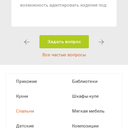
возможность адаптировать изделия под
ваши конкретные требования. Наши
специалисты помогут разработать
индивидуальный проект, учитывая
особенности планировки вашего
помещения и личные пожелания.
Задать вопрос
Благодаря современному
Все частые вопросы
высокотехнологичному оборудованию
мы можем производить мебель по
заданным параметрам, обеспечивая
высокое качество и точное соответствие
Прихожие
Библиотеки
размерам.
Кухни
Шкафы-купе
Спальни
Мягкая мебель
Детские
Композиции