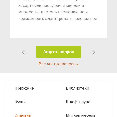
м
ассортимент модульной мебели и
о
множество цветовых решений, но и
возможность адаптировать изделия под
ваши конкретные требования. Наши
специалисты помогут разработать
индивидуальный проект, учитывая
особенности планировки вашего
помещения и личные пожелания.
Задать вопрос
Благодаря современному
Все частые вопросы
высокотехнологичному оборудованию
мы можем производить мебель по
заданным параметрам, обеспечивая
высокое качество и точное соответствие
Прихожие
Библиотеки
размерам.
Кухни
Шкафы-купе
Спальни
Мягкая мебель