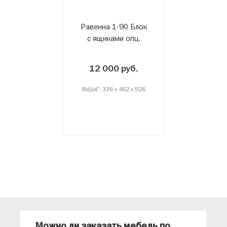
Равенна 1-90 Блок
с ящиками опц.
12 000 руб.
ВxШxГ: 336 x 462 x 526
Можно ли заказать мебель по
О