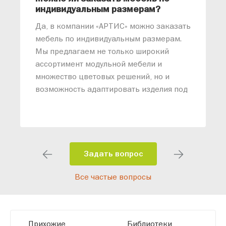
индивидуальным размерам?
м
«
Да, в компании «АРТИС» можно заказать
М
мебель по индивидуальным размерам.
п
Мы предлагаем не только широкий
м
ассортимент модульной мебели и
о
множество цветовых решений, но и
возможность адаптировать изделия под
ваши конкретные требования. Наши
специалисты помогут разработать
индивидуальный проект, учитывая
особенности планировки вашего
помещения и личные пожелания.
Задать вопрос
Благодаря современному
Все частые вопросы
высокотехнологичному оборудованию
мы можем производить мебель по
заданным параметрам, обеспечивая
высокое качество и точное соответствие
Прихожие
Библиотеки