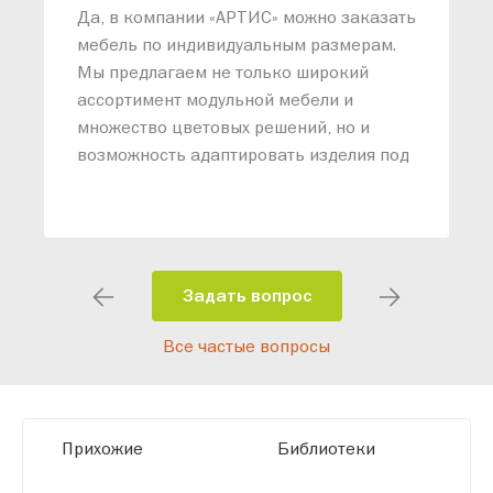
«
Да, в компании «АРТИС» можно заказать
М
мебель по индивидуальным размерам.
п
Мы предлагаем не только широкий
м
ассортимент модульной мебели и
о
множество цветовых решений, но и
возможность адаптировать изделия под
ваши конкретные требования. Наши
специалисты помогут разработать
индивидуальный проект, учитывая
особенности планировки вашего
помещения и личные пожелания.
Задать вопрос
Благодаря современному
Все частые вопросы
высокотехнологичному оборудованию
мы можем производить мебель по
заданным параметрам, обеспечивая
высокое качество и точное соответствие
Прихожие
Библиотеки
размерам.