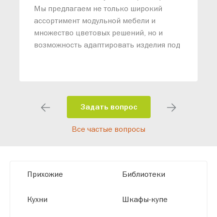
п
Мы предлагаем не только широкий
м
ассортимент модульной мебели и
о
множество цветовых решений, но и
возможность адаптировать изделия под
ваши конкретные требования. Наши
специалисты помогут разработать
индивидуальный проект, учитывая
особенности планировки вашего
помещения и личные пожелания.
Задать вопрос
Благодаря современному
Все частые вопросы
высокотехнологичному оборудованию
мы можем производить мебель по
заданным параметрам, обеспечивая
высокое качество и точное соответствие
Прихожие
Библиотеки
размерам.
Кухни
Шкафы-купе