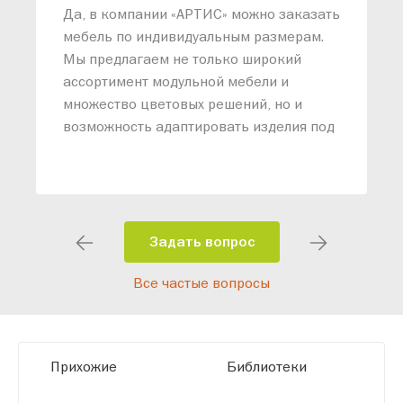
«
Да, в компании «АРТИС» можно заказать
М
мебель по индивидуальным размерам.
п
Мы предлагаем не только широкий
м
ассортимент модульной мебели и
о
множество цветовых решений, но и
возможность адаптировать изделия под
ваши конкретные требования. Наши
специалисты помогут разработать
индивидуальный проект, учитывая
особенности планировки вашего
помещения и личные пожелания.
Задать вопрос
Благодаря современному
Все частые вопросы
высокотехнологичному оборудованию
мы можем производить мебель по
заданным параметрам, обеспечивая
высокое качество и точное соответствие
Прихожие
Библиотеки
размерам.