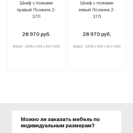
Шкаф с полками
Шкаф с полками
правый Лозанна 2-
левый Лозанна 2-
37П
37Л
28 970 руб.
28 970 руб.
ВxШxГ: 2206 x 536 x 627/620
ВxШxГ: 2206 x 536 x 627/620
Можно ли заказать мебель по
О
индивидуальным размерам?
м
«