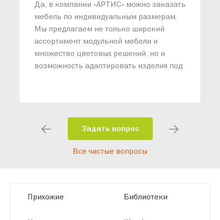
Да, в компании «АРТИС» можно заказать
М
мебель по индивидуальным размерам.
п
Мы предлагаем не только широкий
м
ассортимент модульной мебели и
о
множество цветовых решений, но и
возможность адаптировать изделия под
ваши конкретные требования. Наши
специалисты помогут разработать
индивидуальный проект, учитывая
особенности планировки вашего
помещения и личные пожелания.
Задать вопрос
Благодаря современному
Все частые вопросы
высокотехнологичному оборудованию
мы можем производить мебель по
заданным параметрам, обеспечивая
высокое качество и точное соответствие
Прихожие
Библиотеки
размерам.