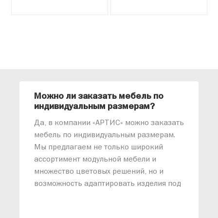
Можно ли заказать мебель по
О
индивидуальным размерам?
м
«
Да, в компании «АРТИС» можно заказать
М
мебель по индивидуальным размерам.
п
Мы предлагаем не только широкий
м
ассортимент модульной мебели и
о
множество цветовых решений, но и
возможность адаптировать изделия под
ваши конкретные требования. Наши
специалисты помогут разработать