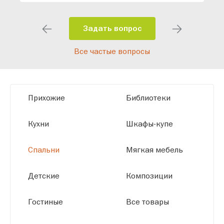
индивидуальный проект, учитывая
особенности планировки вашего
помещения и личные пожелания.
Задать вопрос
Благодаря современному
Все частые вопросы
высокотехнологичному оборудованию
мы можем производить мебель по
заданным параметрам, обеспечивая
высокое качество и точное соответствие
Прихожие
Библиотеки
размерам.
Кухни
Шкафы-купе
Спальни
Мягкая мебель
Детские
Композиции
Гостиные
Все товары