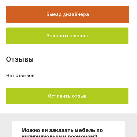
Выезд дизайнера
Заказать звонок
Отзывы
Нет отзывов
Оставить отзыв
Можно ли заказать мебель по
О
индивидуальным размерам?
м