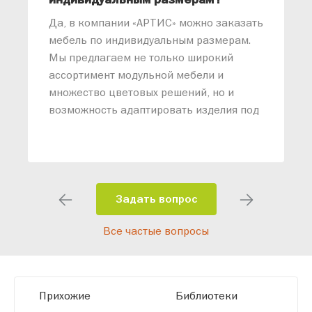
«
Да, в компании «АРТИС» можно заказать
М
мебель по индивидуальным размерам.
п
Мы предлагаем не только широкий
м
ассортимент модульной мебели и
о
множество цветовых решений, но и
возможность адаптировать изделия под
ваши конкретные требования. Наши
специалисты помогут разработать
индивидуальный проект, учитывая
особенности планировки вашего
помещения и личные пожелания.
Задать вопрос
Благодаря современному
Все частые вопросы
высокотехнологичному оборудованию
мы можем производить мебель по
заданным параметрам, обеспечивая
высокое качество и точное соответствие
Прихожие
Библиотеки
размерам.