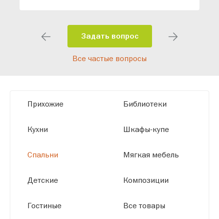
индивидуальный проект, учитывая
особенности планировки вашего
помещения и личные пожелания.
Задать вопрос
Благодаря современному
Все частые вопросы
высокотехнологичному оборудованию
мы можем производить мебель по
заданным параметрам, обеспечивая
высокое качество и точное соответствие
Прихожие
Библиотеки
размерам.
Кухни
Шкафы-купе
Спальни
Мягкая мебель
Детские
Композиции
Гостиные
Все товары