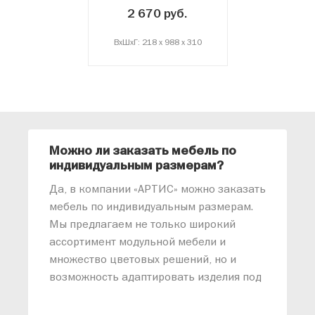
2 670 руб.
ВxШxГ: 218 x 988 x 310
Можно ли заказать мебель по
О
индивидуальным размерам?
м
«
Да, в компании «АРТИС» можно заказать
М
мебель по индивидуальным размерам.
п
Мы предлагаем не только широкий
м
ассортимент модульной мебели и
о
множество цветовых решений, но и
возможность адаптировать изделия под
ваши конкретные требования. Наши
специалисты помогут разработать