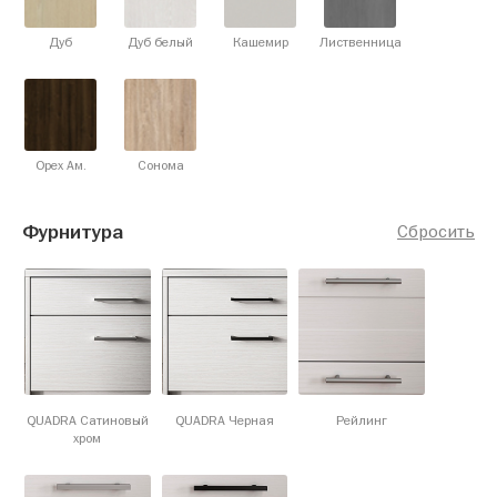
Дуб
Дуб белый
Кашемир
Лиственница
Орех Ам.
Сонома
Фурнитура
Сбросить
QUADRA Сатиновый
QUADRA Черная
Рейлинг
хром