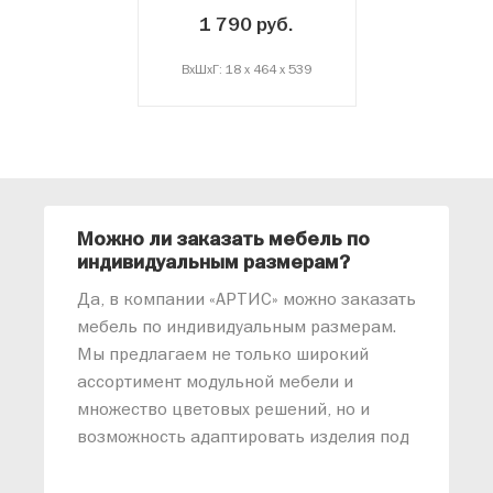
1 790 руб.
ВxШxГ: 18 x 464 x 539
Можно ли заказать мебель по
О
индивидуальным размерам?
м
«
Да, в компании «АРТИС» можно заказать
М
мебель по индивидуальным размерам.
п
Мы предлагаем не только широкий
м
ассортимент модульной мебели и
о
множество цветовых решений, но и
возможность адаптировать изделия под
ваши конкретные требования. Наши
специалисты помогут разработать