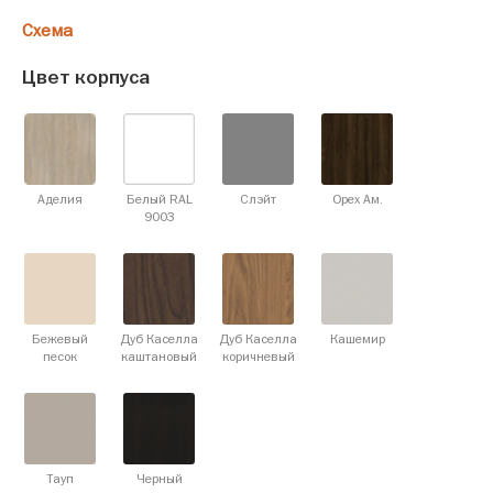
Схема
Цвет корпуса
Аделия
Белый RAL
Слэйт
Орех Ам.
9003
Бежевый
Дуб Каселла
Дуб Каселла
Кашемир
песок
каштановый
коричневый
Тауп
Черный