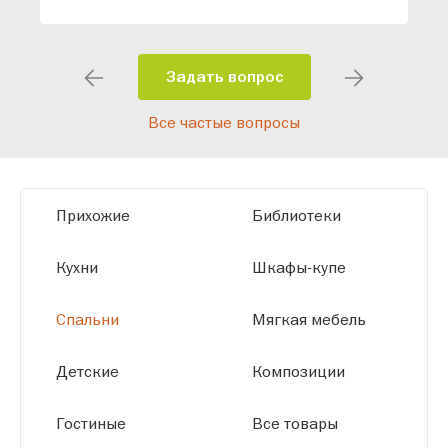
индивидуальный проект, учитывая
особенности планировки вашего
помещения и личные пожелания.
Задать вопрос
Благодаря современному
Все частые вопросы
высокотехнологичному оборудованию
мы можем производить мебель по
заданным параметрам, обеспечивая
высокое качество и точное соответствие
Прихожие
Библиотеки
размерам.
Кухни
Шкафы-купе
Спальни
Мягкая мебель
Детские
Композиции
Гостиные
Все товары