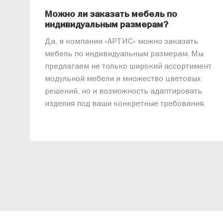
Можно ли заказать мебель по
индивидуальным размерам?
Да, в компании «АРТИС» можно заказать
мебель по индивидуальным размерам. Мы
предлагаем не только широкий ассортимент
модульной мебели и множество цветовых
решений, но и возможность адаптировать
изделия под ваши конкретные требования.
Наши специалисты помогут разработать
индивидуальный проект, учитывая
особенности планировки вашего
помещения и личные пожелания. Благодаря
современному высокотехнологичному
оборудованию мы можем производить
мебель по заданным параметрам,
обеспечивая высокое качество и точное
соответствие размерам.