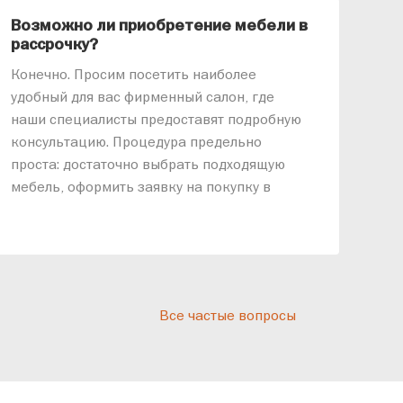
Возможно ли приобретение мебели в
Ка
рассрочку?
«АР
Конечно. Просим посетить наиболее
меб
удобный для вас фирменный салон, где
озв
наши специалисты предоставят подробную
ник
консультацию. Процедура предельно
так
проста: достаточно выбрать подходящую
спр
мебель, оформить заявку на покупку в
выс
рассрочку и подписать договор.
дос
реп
отн
раз
дис
Все частые вопросы
кот
«Ди