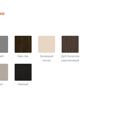
ке
эйт
Орех Ам.
Бежевый
Дуб Каселла
песок
каштановый
уп
Черный