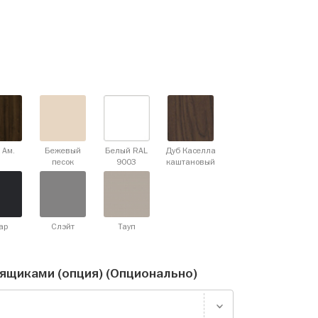
 Ам.
Бежевый
Белый RAL
Дуб Каселла
песок
9003
каштановый
ар
Слэйт
Тауп
ящиками (опция) (Опционально)