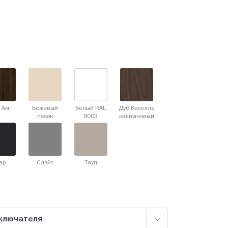
 Ам.
Бежевый
Белый RAL
Дуб Каселла
песок
9003
каштановый
ар
Слэйт
Тауп
ыключателя