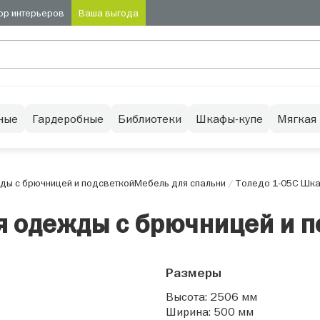
ор интерьеров
Ваша выгода
ные
Гардеробные
Библиотеки
Шкафы-купе
Мягкая
ы с брючницей и подсветкой
Мебель для спальни
/
Толедо 1-05С Шка
я одежды с брючницей и п
Размеры
Высота: 2506 мм
Ширина: 500 мм