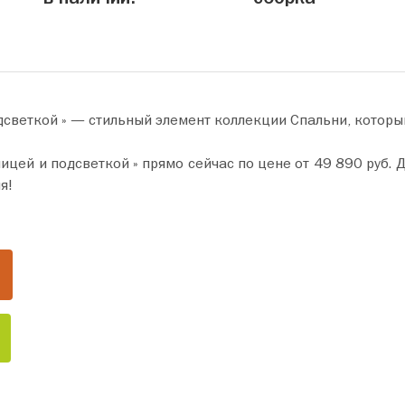
дсветкой » — стильный элемент коллекции Спальни, которы
 сейчас по цене от 49 890 руб. Добавьте товар в корзину и оформите покупку всего
я!