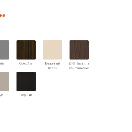
ке
эйт
Орех Ам.
Бежевый
Дуб Каселла
песок
каштановый
уп
Черный