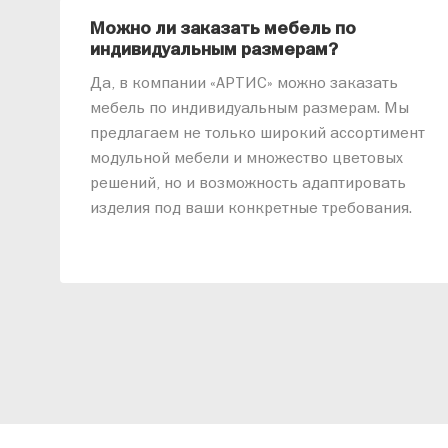
Можно ли заказать мебель по
индивидуальным размерам?
Да, в компании «АРТИС» можно заказать
мебель по индивидуальным размерам. Мы
предлагаем не только широкий ассортимент
модульной мебели и множество цветовых
решений, но и возможность адаптировать
изделия под ваши конкретные требования.
Наши специалисты помогут разработать
индивидуальный проект, учитывая
особенности планировки вашего
помещения и личные пожелания. Благодаря
современному высокотехнологичному
оборудованию мы можем производить
мебель по заданным параметрам,
обеспечивая высокое качество и точное
соответствие размерам.