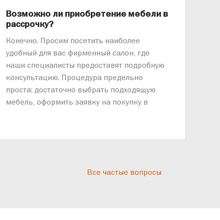
Возможно ли приобретение мебели в
Ка
рассрочку?
«АР
Конечно. Просим посетить наиболее
меб
удобный для вас фирменный салон, где
озв
наши специалисты предоставят подробную
ник
консультацию. Процедура предельно
так
проста: достаточно выбрать подходящую
спр
мебель, оформить заявку на покупку в
выс
рассрочку и подписать договор.
дос
реп
отн
раз
дис
Все частые вопросы
кот
«Ди