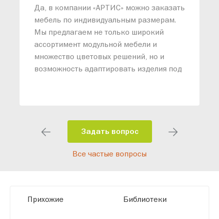
«
Да, в компании «АРТИС» можно заказать
М
мебель по индивидуальным размерам.
п
Мы предлагаем не только широкий
м
ассортимент модульной мебели и
о
множество цветовых решений, но и
возможность адаптировать изделия под
ваши конкретные требования. Наши
специалисты помогут разработать
индивидуальный проект, учитывая
особенности планировки вашего
помещения и личные пожелания.
Задать вопрос
Благодаря современному
Все частые вопросы
высокотехнологичному оборудованию
мы можем производить мебель по
заданным параметрам, обеспечивая
высокое качество и точное соответствие
Прихожие
Библиотеки
размерам.