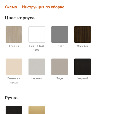
Схема
Инструкция по сборке
Цвет корпуса
Аделия
Белый RAL
Слэйт
Орех Ам.
9003
Бежевый
Кашемир
Тауп
Черный
песок
Ручка