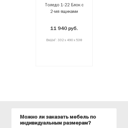
Толедо 1-22 Блок с
2-мя ящиками
11 940 руб.
ВxШxГ: 332 x 490 x 538
Можно ли заказать мебель по
О
индивидуальным размерам?
м