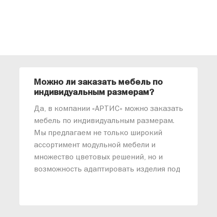
Можно ли заказать мебель по
О
индивидуальным размерам?
м
«
Да, в компании «АРТИС» можно заказать
М
мебель по индивидуальным размерам.
п
Мы предлагаем не только широкий
м
ассортимент модульной мебели и
о
множество цветовых решений, но и
возможность адаптировать изделия под
ваши конкретные требования. Наши
специалисты помогут разработать
индивидуальный проект, учитывая