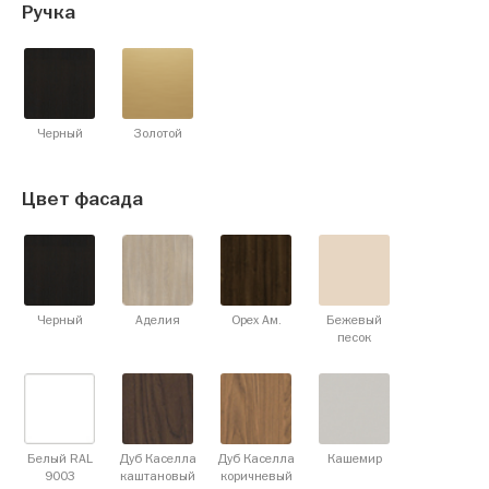
Ручка
Черный
Золотой
Цвет фасада
Черный
Аделия
Орех Ам.
Бежевый
песок
Белый RAL
Дуб Каселла
Дуб Каселла
Кашемир
9003
каштановый
коричневый