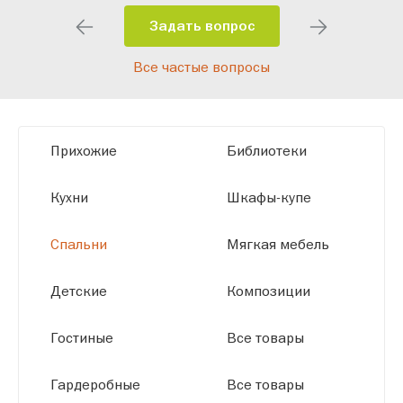
особенности планировки вашего
помещения и личные пожелания.
Задать вопрос
Благодаря современному
Все частые вопросы
высокотехнологичному оборудованию
мы можем производить мебель по
заданным параметрам, обеспечивая
высокое качество и точное соответствие
Прихожие
Библиотеки
размерам.
Кухни
Шкафы-купе
Спальни
Мягкая мебель
Детские
Композиции
Гостиные
Все товары
Гардеробные
Все товары