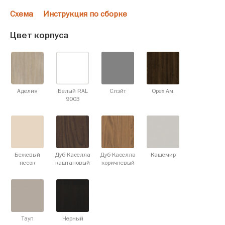
Схема
Инструкция по сборке
Цвет корпуса
Аделия
Белый RAL
Слэйт
Орех Ам.
9003
Бежевый
Дуб Каселла
Дуб Каселла
Кашемир
песок
каштановый
коричневый
Тауп
Черный