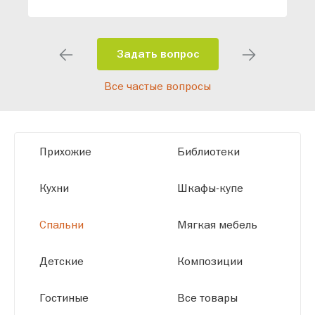
индивидуальный проект, учитывая
особенности планировки вашего
помещения и личные пожелания.
Задать вопрос
Благодаря современному
Все частые вопросы
высокотехнологичному оборудованию
мы можем производить мебель по
заданным параметрам, обеспечивая
высокое качество и точное соответствие
Прихожие
Библиотеки
размерам.
Кухни
Шкафы-купе
Спальни
Мягкая мебель
Детские
Композиции
Гостиные
Все товары