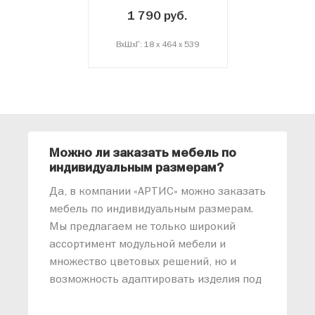
1 790 руб.
ВxШxГ: 18 x 464 x 539
Можно ли заказать мебель по
О
индивидуальным размерам?
м
«
Да, в компании «АРТИС» можно заказать
М
мебель по индивидуальным размерам.
п
Мы предлагаем не только широкий
м
ассортимент модульной мебели и
о
множество цветовых решений, но и
возможность адаптировать изделия под
ваши конкретные требования. Наши
специалисты помогут разработать