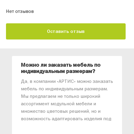
Нет отзывов
Оставить отзыв
Можно ли заказать мебель по
О
индивидуальным размерам?
м
«
Да, в компании «АРТИС» можно заказать
М
мебель по индивидуальным размерам.
п
Мы предлагаем не только широкий
м
ассортимент модульной мебели и
о
множество цветовых решений, но и
возможность адаптировать изделия под
ваши конкретные требования. Наши
специалисты помогут разработать