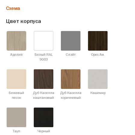
Схема
Цвет корпуса
Аделия
Белый RAL
Слэйт
Орех Ам.
9003
Бежевый
Дуб Каселла
Дуб Каселла
Кашемир
песок
каштановый
коричневый
Тауп
Черный