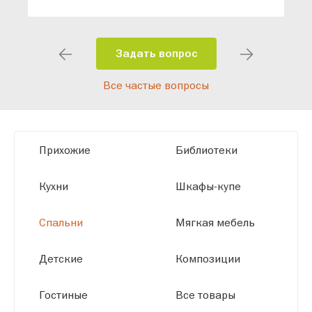
индивидуальный проект, учитывая
особенности планировки вашего
помещения и личные пожелания.
Задать вопрос
Благодаря современному
Все частые вопросы
высокотехнологичному оборудованию
мы можем производить мебель по
заданным параметрам, обеспечивая
высокое качество и точное соответствие
Прихожие
Библиотеки
размерам.
Кухни
Шкафы-купе
Спальни
Мягкая мебель
Детские
Композиции
Гостиные
Все товары