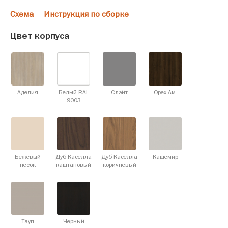
Схема
Инструкция по сборке
Цвет корпуса
Аделия
Белый RAL
Слэйт
Орех Ам.
9003
Бежевый
Дуб Каселла
Дуб Каселла
Кашемир
песок
каштановый
коричневый
Тауп
Черный