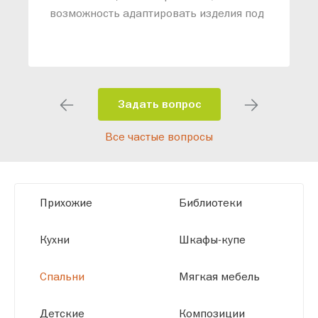
возможность адаптировать изделия под
ваши конкретные требования. Наши
специалисты помогут разработать
индивидуальный проект, учитывая
особенности планировки вашего
помещения и личные пожелания.
Задать вопрос
Благодаря современному
Все частые вопросы
высокотехнологичному оборудованию
мы можем производить мебель по
заданным параметрам, обеспечивая
высокое качество и точное соответствие
Прихожие
Библиотеки
размерам.
Кухни
Шкафы-купе
Спальни
Мягкая мебель
Детские
Композиции