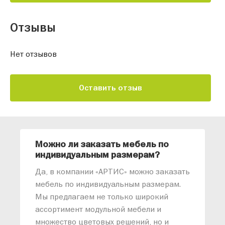
Отзывы
Нет отзывов
Оставить отзыв
Можно ли заказать мебель по
О
индивидуальным размерам?
м
«
Да, в компании «АРТИС» можно заказать
М
мебель по индивидуальным размерам.
п
Мы предлагаем не только широкий
м
ассортимент модульной мебели и
о
множество цветовых решений, но и