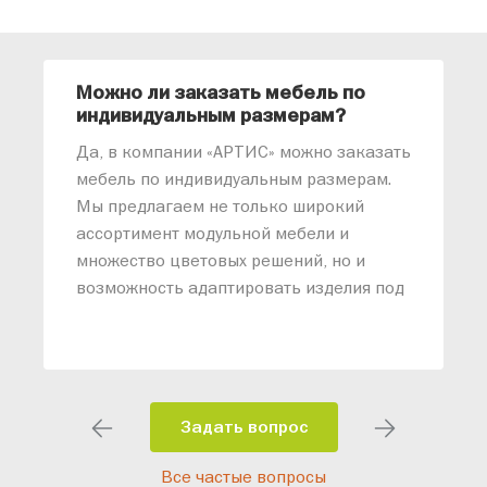
Можно ли заказать мебель по
О
индивидуальным размерам?
м
«
Да, в компании «АРТИС» можно заказать
М
мебель по индивидуальным размерам.
п
Мы предлагаем не только широкий
м
ассортимент модульной мебели и
о
множество цветовых решений, но и
возможность адаптировать изделия под
ваши конкретные требования. Наши
специалисты помогут разработать
индивидуальный проект, учитывая
особенности планировки вашего
помещения и личные пожелания.
Задать вопрос
Благодаря современному
Все частые вопросы
высокотехнологичному оборудованию