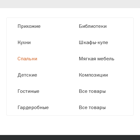
мы можем производить мебель по
заданным параметрам, обеспечивая
высокое качество и точное соответствие
Прихожие
Библиотеки
размерам.
Кухни
Шкафы-купе
Спальни
Мягкая мебель
Детские
Композиции
Гостиные
Все товары
Гардеробные
Все товары