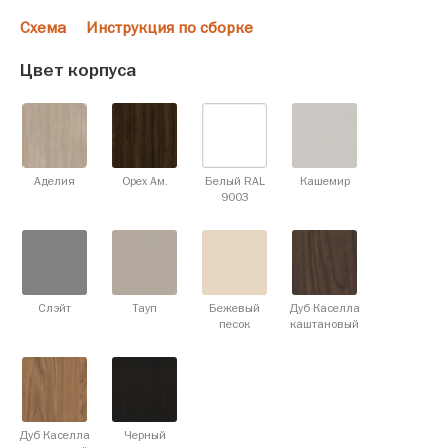
Схема
Инструкция по сборке
Цвет корпуса
Аделия
Орех Ам.
Белый RAL
Кашемир
9003
Слэйт
Тауп
Бежевый
Дуб Каселла
песок
каштановый
Дуб Каселла
Черный