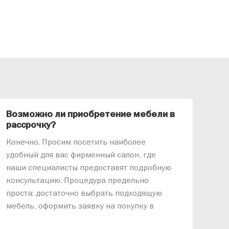
Возможно ли приобретение мебели в
Ка
рассрочку?
«АР
Конечно. Просим посетить наиболее
меб
удобный для вас фирменный салон, где
озв
наши специалисты предоставят подробную
ник
консультацию. Процедура предельно
так
проста: достаточно выбрать подходящую
спр
мебель, оформить заявку на покупку в
выс
рассрочку и подписать договор.
дос