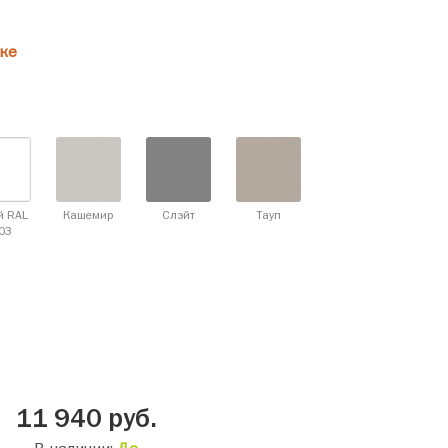
ке
й RAL
Кашемир
Слэйт
Тауп
03
11 940
руб.