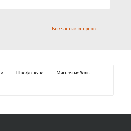
реп
отн
раз
дис
Все частые вопросы
кот
«Ди
ки
Шкафы-купе
Мягкая мебель