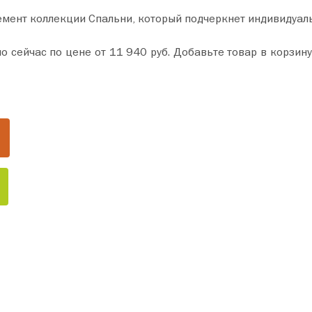
емент коллекции Спальни, который подчеркнет индивидуал
р в корзину и оформите покупку всего за пару минут. Сделайте