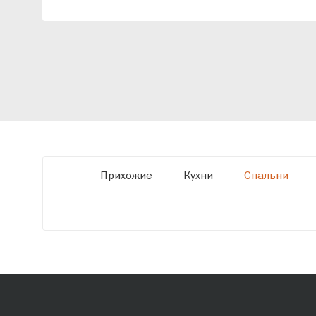
индивидуальный проект, учитывая
особенности планировки вашего
помещения и личные пожелания. Благодаря
современному высокотехнологичному
оборудованию мы можем производить
мебель по заданным параметрам,
обеспечивая высокое качество и точное
соответствие размерам.
Прихожие
Кухни
Спальни