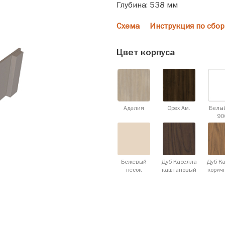
Глубина: 538 мм
Схема
Инструкция по сбор
Цвет корпуса
Аделия
Орех Ам.
Белы
90
Бежевый
Дуб Каселла
Дуб К
песок
каштановый
корич