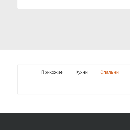
индивидуальный проект, учитывая
особенности планировки вашего
помещения и личные пожелания. Благодаря
современному высокотехнологичному
оборудованию мы можем производить
мебель по заданным параметрам,
обеспечивая высокое качество и точное
соответствие размерам.
Прихожие
Кухни
Спальни