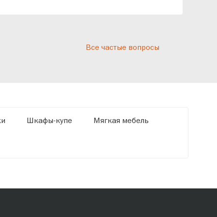
реп
отн
раз
дис
Все частые вопросы
кот
«Ди
ки
Шкафы-купе
Мягкая мебель