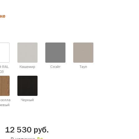
ке
й RAL
Кашемир
Слэйт
Тауп
03
аселла
Черный
невый
12 530
руб.