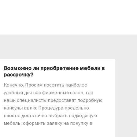
Возможно ли приобретение мебели в
Ка
рассрочку?
«АР
Конечно. Просим посетить наиболее
меб
удобный для вас фирменный салон, где
озв
наши специалисты предоставят подробную
ник
консультацию. Процедура предельно
так
проста: достаточно выбрать подходящую
спр
мебель, оформить заявку на покупку в
выс
рассрочку и подписать договор.
дос