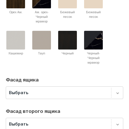
Орех Ам.
Ам. орех-
Бежевый
Бежевый
Черный
песок
песок
мрамор
Кашемир
Тауп
Черный
Черный-
Черный
мрамор
Фасад ящика
Выбрать
Фасад второго ящика
Выбрать