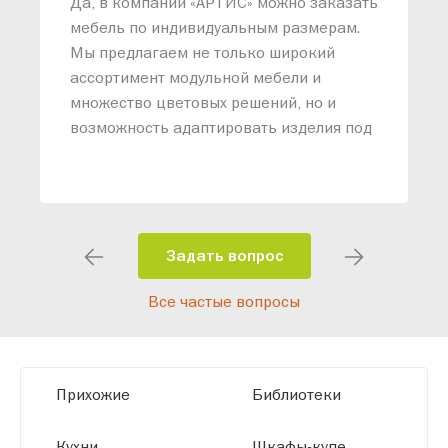
Да, в компании «АРТИС» можно заказать
М
мебель по индивидуальным размерам.
п
Мы предлагаем не только широкий
м
ассортимент модульной мебели и
о
множество цветовых решений, но и
возможность адаптировать изделия под
ваши конкретные требования. Наши
специалисты помогут разработать
индивидуальный проект, учитывая
особенности планировки вашего
помещения и личные пожелания.
Задать вопрос
Благодаря современному
Все частые вопросы
высокотехнологичному оборудованию
мы можем производить мебель по
заданным параметрам, обеспечивая
высокое качество и точное соответствие
Прихожие
Библиотеки
размерам.
Кухни
Шкафы-купе