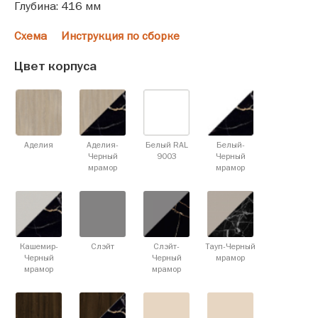
Глубина: 416 мм
Схема
Инструкция по сборке
Цвет корпуса
Аделия
Аделия-
Белый RAL
Белый-
Черный
9003
Черный
мрамор
мрамор
Кашемир-
Слэйт
Слэйт-
Тауп-Черный
Черный
Черный
мрамор
мрамор
мрамор