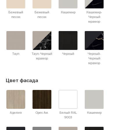
Бежевый
Бежевый
Кашемир
Кашемир-
песок
песок
Черный
мрамор
Тауп
Тауп-Черный
Черный
Черный-
мрамор
Черный
мрамор
Цвет фасада
Аделия
Орех Ам.
Белый RAL
Кашемир
9003