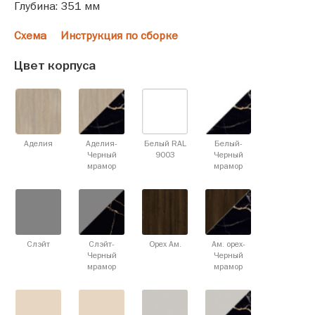
Глубина: 351 мм
Схема
Инструкция по сборке
Цвет корпуса
Аделия
Аделия-
Белый RAL
Белый-
Черный
9003
Черный
мрамор
мрамор
Слэйт
Слэйт-
Орех Ам.
Ам. орех-
Черный
Черный
мрамор
мрамор