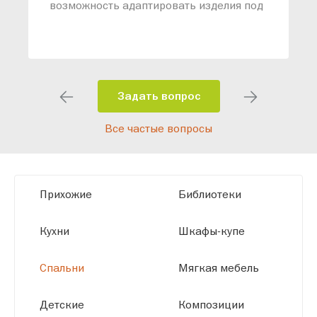
возможность адаптировать изделия под
ваши конкретные требования. Наши
специалисты помогут разработать
индивидуальный проект, учитывая
особенности планировки вашего
помещения и личные пожелания.
Задать вопрос
Благодаря современному
Все частые вопросы
высокотехнологичному оборудованию
мы можем производить мебель по
заданным параметрам, обеспечивая
высокое качество и точное соответствие
Прихожие
Библиотеки
размерам.
Кухни
Шкафы-купе
Спальни
Мягкая мебель
Детские
Композиции