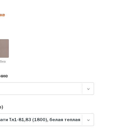
ке
биа
ние
о)
ти Тл1-81,83 (1800), белая теплая