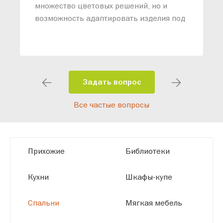
о
множество цветовых решений, но и
возможность адаптировать изделия под
ваши конкретные требования. Наши
специалисты помогут разработать
индивидуальный проект, учитывая
особенности планировки вашего
помещения и личные пожелания.
Задать вопрос
Благодаря современному
Все частые вопросы
высокотехнологичному оборудованию
мы можем производить мебель по
заданным параметрам, обеспечивая
высокое качество и точное соответствие
Прихожие
Библиотеки
размерам.
Кухни
Шкафы-купе
Спальни
Мягкая мебель