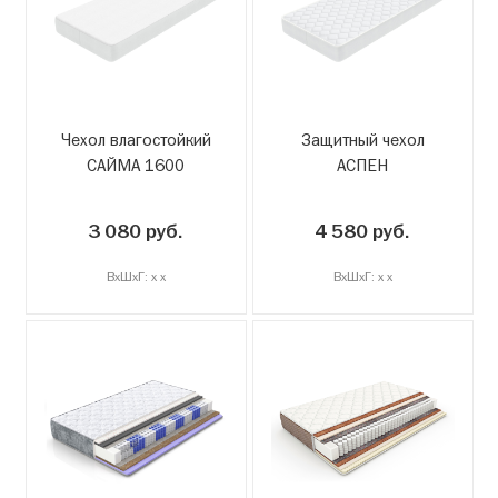
Чехол влагостойкий
Защитный чехол
САЙМА 1600
АСПЕН
3 080 руб.
4 580 руб.
ВxШxГ: x x
ВxШxГ: x x