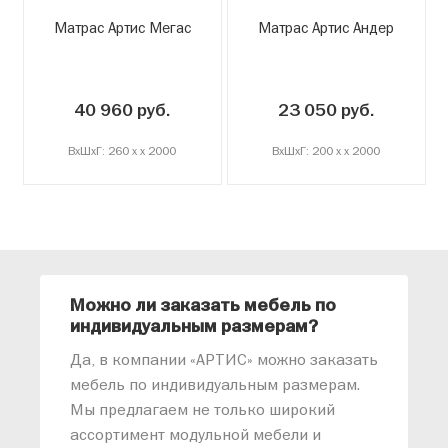
Матрас Артис Мегас
Матрас Артис Андер
40 960 руб.
23 050 руб.
ВxШxГ: 260 x x 2000
ВxШxГ: 200 x x 2000
Можно ли заказать мебель по
О
индивидуальным размерам?
м
«
Да, в компании «АРТИС» можно заказать
М
мебель по индивидуальным размерам.
п
Мы предлагаем не только широкий
м
ассортимент модульной мебели и