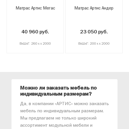
Матрас Артис Мегас
Матрас Артис Андер
40 960 руб.
23 050 руб.
ВxШxГ: 260 x x 2000
ВxШxГ: 200 x x 2000
Можно ли заказать мебель по
О
индивидуальным размерам?
м
«
Да, в компании «АРТИС» можно заказать
М
мебель по индивидуальным размерам.
п
Мы предлагаем не только широкий
м
ассортимент модульной мебели и