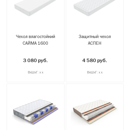
Чехол влагостойкий
Защитный чехол
САЙМА 1600
АСПЕН
3 080 руб.
4 580 руб.
ВxШxГ: x x
ВxШxГ: x x