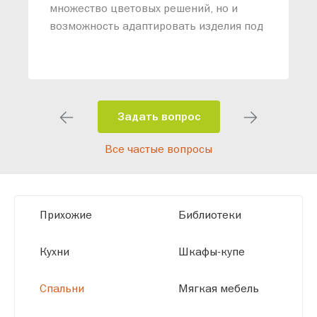
о
множество цветовых решений, но и
возможность адаптировать изделия под
ваши конкретные требования. Наши
специалисты помогут разработать
индивидуальный проект, учитывая
особенности планировки вашего
помещения и личные пожелания.
Задать вопрос
Благодаря современному
Все частые вопросы
высокотехнологичному оборудованию
мы можем производить мебель по
заданным параметрам, обеспечивая
высокое качество и точное соответствие
Прихожие
Библиотеки
размерам.
Кухни
Шкафы-купе
Спальни
Мягкая мебель