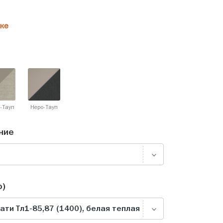
ке
-Тауп
Неро-Тауп
ние
о)
ти Тл1-85,87 (1400), белая теплая