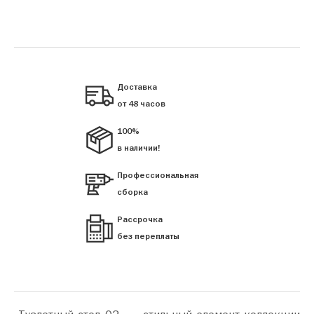
Доставка
от 48 часов
100%
в наличии!
Профессиональная
сборка
Рассрочка
без переплаты
«Туалетный стол 02» — стильный элемент коллекции