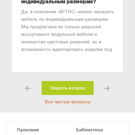
индивидуальным размерам?
м
«
Да, в компании «АРТИС» можно заказать
М
мебель по индивидуальным размерам.
п
Мы предлагаем не только широкий
м
ассортимент модульной мебели и
о
множество цветовых решений, но и
возможность адаптировать изделия под
ваши конкретные требования. Наши
специалисты помогут разработать
индивидуальный проект, учитывая
особенности планировки вашего
помещения и личные пожелания.
Задать вопрос
Благодаря современному
Все частые вопросы
высокотехнологичному оборудованию
мы можем производить мебель по
заданным параметрам, обеспечивая
высокое качество и точное соответствие
Прихожие
Библиотеки
размерам.