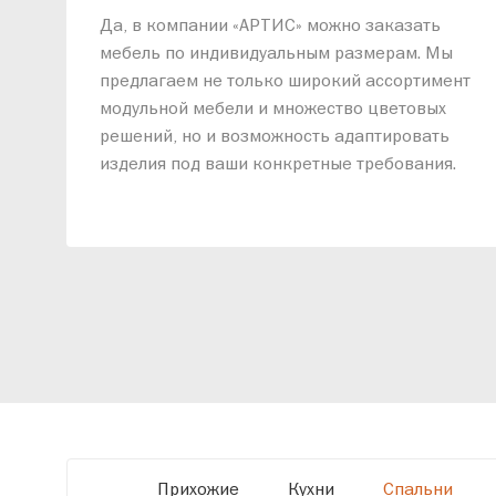
Да, в компании «АРТИС» можно заказать
мебель по индивидуальным размерам. Мы
предлагаем не только широкий ассортимент
модульной мебели и множество цветовых
решений, но и возможность адаптировать
изделия под ваши конкретные требования.
Наши специалисты помогут разработать
индивидуальный проект, учитывая
особенности планировки вашего
помещения и личные пожелания. Благодаря
современному высокотехнологичному
оборудованию мы можем производить
мебель по заданным параметрам,
обеспечивая высокое качество и точное
соответствие размерам.
Прихожие
Кухни
Спальни