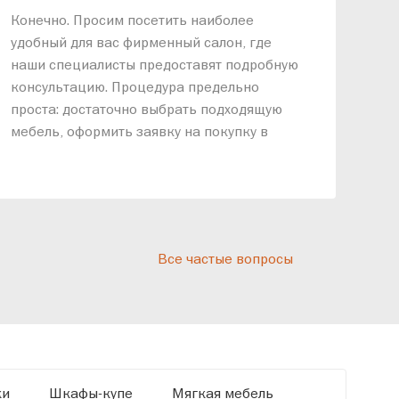
«АР
Конечно. Просим посетить наиболее
меб
удобный для вас фирменный салон, где
озв
наши специалисты предоставят подробную
ник
консультацию. Процедура предельно
так
проста: достаточно выбрать подходящую
спр
мебель, оформить заявку на покупку в
выс
рассрочку и подписать договор.
дос
реп
отн
раз
дис
Все частые вопросы
кот
«Ди
ки
Шкафы-купе
Мягкая мебель