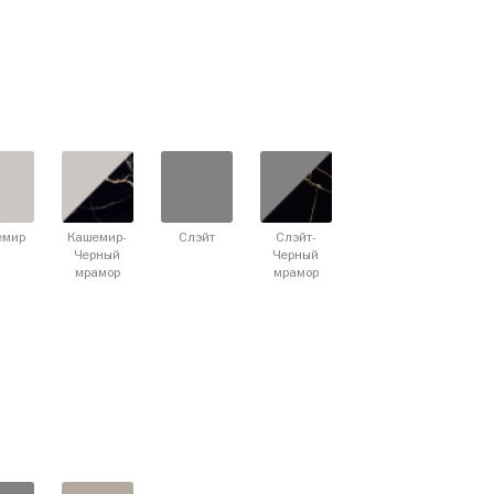
емир
Кашемир-
Слэйт
Слэйт-
Черный
Черный
мрамор
мрамор