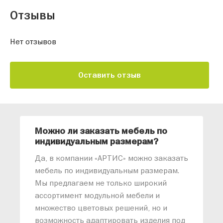
Отзывы
Нет отзывов
Оставить отзыв
Можно ли заказать мебель по
О
индивидуальным размерам?
м
«
Да, в компании «АРТИС» можно заказать
М
мебель по индивидуальным размерам.
п
Мы предлагаем не только широкий
м
ассортимент модульной мебели и
о
множество цветовых решений, но и
возможность адаптировать изделия под