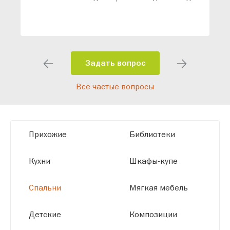
ваши конкретные требования. Наши
специалисты помогут разработать
индивидуальный проект, учитывая
особенности планировки вашего
помещения и личные пожелания.
Задать вопрос
Благодаря современному
Все частые вопросы
высокотехнологичному оборудованию
мы можем производить мебель по
заданным параметрам, обеспечивая
высокое качество и точное соответствие
Прихожие
Библиотеки
размерам.
Кухни
Шкафы-купе
Спальни
Мягкая мебель
Детские
Композиции