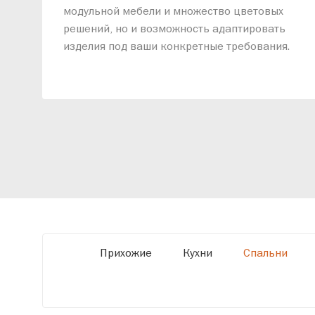
модульной мебели и множество цветовых
решений, но и возможность адаптировать
изделия под ваши конкретные требования.
Наши специалисты помогут разработать
индивидуальный проект, учитывая
особенности планировки вашего
помещения и личные пожелания. Благодаря
современному высокотехнологичному
оборудованию мы можем производить
мебель по заданным параметрам,
обеспечивая высокое качество и точное
соответствие размерам.
Прихожие
Кухни
Спальни