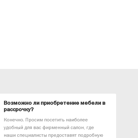
Возможно ли приобретение мебели в
Ка
рассрочку?
«АР
Конечно. Просим посетить наиболее
меб
удобный для вас фирменный салон, где
озв
наши специалисты предоставят подробную
ник