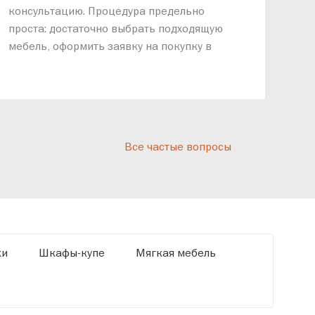
консультацию. Процедура предельно
так
проста: достаточно выбрать подходящую
спр
мебель, оформить заявку на покупку в
выс
рассрочку и подписать договор.
дос
реп
отн
раз
дис
Все частые вопросы
кот
«Ди
ки
Шкафы-купе
Мягкая мебель