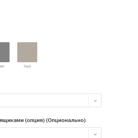
эйт
Тауп
ящиками (опция) (Опционально)