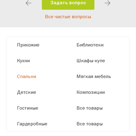
помещения и личные пожелания.
Задать вопрос
Благодаря современному
Все частые вопросы
высокотехнологичному оборудованию
мы можем производить мебель по
заданным параметрам, обеспечивая
высокое качество и точное соответствие
Прихожие
Библиотеки
размерам.
Кухни
Шкафы-купе
Спальни
Мягкая мебель
Детские
Композиции
Гостиные
Все товары
Гардеробные
Все товары