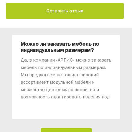
Оставить отзыв
Можно ли заказать мебель по
О
индивидуальным размерам?
м
«
Да, в компании «АРТИС» можно заказать
М
мебель по индивидуальным размерам.
п
Мы предлагаем не только широкий
м
ассортимент модульной мебели и
о
множество цветовых решений, но и
возможность адаптировать изделия под
ваши конкретные требования. Наши
специалисты помогут разработать
индивидуальный проект, учитывая
особенности планировки вашего