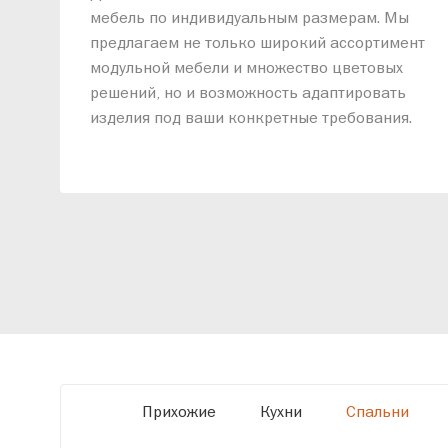
мебель по индивидуальным размерам. Мы
предлагаем не только широкий ассортимент
модульной мебели и множество цветовых
решений, но и возможность адаптировать
изделия под ваши конкретные требования.
Наши специалисты помогут разработать
индивидуальный проект, учитывая
особенности планировки вашего
помещения и личные пожелания. Благодаря
современному высокотехнологичному
оборудованию мы можем производить
мебель по заданным параметрам,
обеспечивая высокое качество и точное
соответствие размерам.
Прихожие
Кухни
Спальни