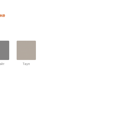
ке
эйт
Тауп