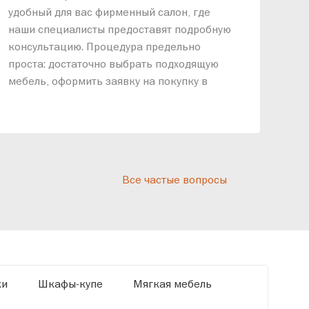
удобный для вас фирменный салон, где
озв
наши специалисты предоставят подробную
ник
консультацию. Процедура предельно
так
проста: достаточно выбрать подходящую
спр
мебель, оформить заявку на покупку в
выс
рассрочку и подписать договор.
дос
реп
отн
раз
дис
Все частые вопросы
кот
«Ди
ки
Шкафы-купе
Мягкая мебель