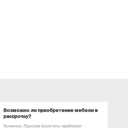
Возможно ли приобретение мебели в
Ка
рассрочку?
«АР
Конечно. Просим посетить наиболее
меб