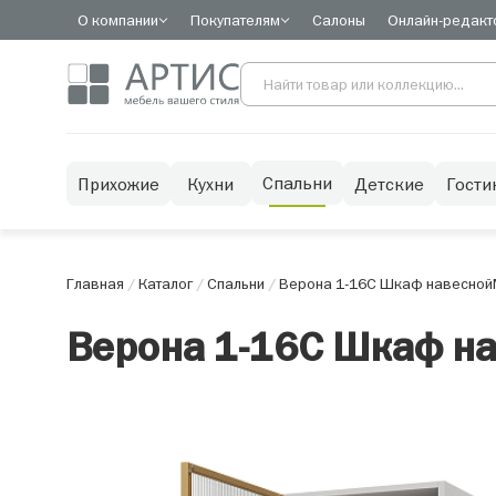
О компании
Покупателям
Салоны
Онлайн-редакт
Спальни
Прихожие
Кухни
Детские
Гости
Главная
/
Каталог
/
Спальни
/
Верона 1-16С Шкаф навесной
Верона 1-16С Шкаф н