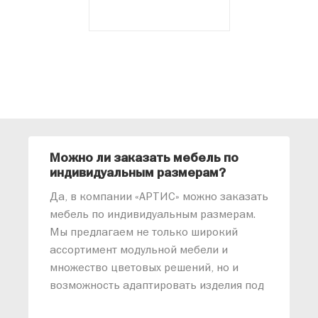
Можно ли заказать мебель по
О
индивидуальным размерам?
м
«
Да, в компании «АРТИС» можно заказать
М
мебель по индивидуальным размерам.
п
Мы предлагаем не только широкий
м
ассортимент модульной мебели и
о
множество цветовых решений, но и
возможность адаптировать изделия под
ваши конкретные требования. Наши