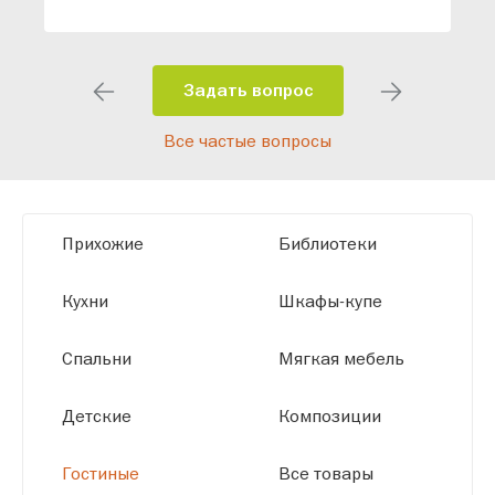
специалисты помогут разработать
индивидуальный проект, учитывая
особенности планировки вашего
помещения и личные пожелания.
Задать вопрос
Благодаря современному
Все частые вопросы
высокотехнологичному оборудованию
мы можем производить мебель по
заданным параметрам, обеспечивая
высокое качество и точное соответствие
Прихожие
Библиотеки
размерам.
Кухни
Шкафы-купе
Спальни
Мягкая мебель
Детские
Композиции
Гостиные
Все товары