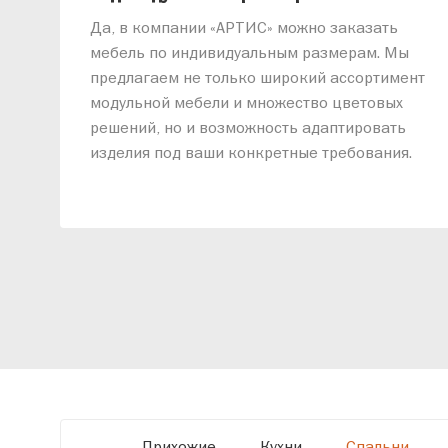
Да, в компании «АРТИС» можно заказать
мебель по индивидуальным размерам. Мы
предлагаем не только широкий ассортимент
модульной мебели и множество цветовых
решений, но и возможность адаптировать
изделия под ваши конкретные требования.
Наши специалисты помогут разработать
индивидуальный проект, учитывая
особенности планировки вашего
помещения и личные пожелания. Благодаря
современному высокотехнологичному
оборудованию мы можем производить
мебель по заданным параметрам,
обеспечивая высокое качество и точное
соответствие размерам.
Прихожие
Кухни
Спальни