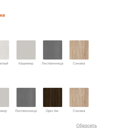
ке
белый
Кашемир
Лиственница
Сонома
емир
Лиственница
Орех Ам.
Сонома
Сбросить