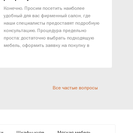
«АР
Конечно. Просим посетить наиболее
меб
удобный для вас фирменный салон, где
озв
наши специалисты предоставят подробную
ник
консультацию. Процедура предельно
так
проста: достаточно выбрать подходящую
спр
мебель, оформить заявку на покупку в
выс
рассрочку и подписать договор.
дос
реп
отн
раз
дис
Все частые вопросы
кот
«Ди
ки
Шкафы-купе
Мягкая мебель